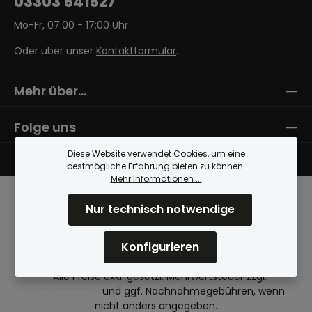
03303 541527
Mo-Fr, 07:00 - 17:00 Uhr
Oder über unser
Kontaktformular
.
Mehr über...
Folge uns
Diese Website verwendet Cookies, um eine
bestmögliche Erfahrung bieten zu können.
Mehr Informationen ...
Nur technisch notwendige
Konfigurieren
* Alle Preise exkl. gesetzl. Mehrwertsteuer zzgl.
Versandkosten
und ggf. Nachnahmegebühren, wenn
nicht anders angegeben.