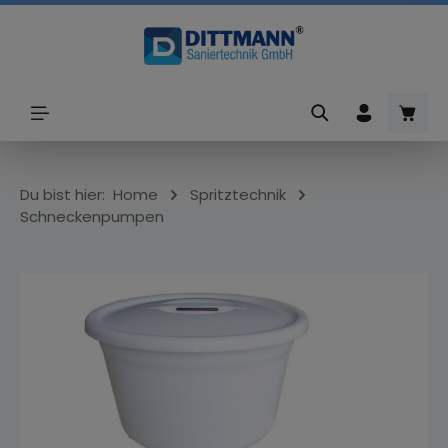
alt springen
Ware
Du bist hier:
Home
Spritztechnik
Schneckenpumpen