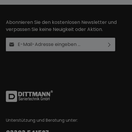
Abonnieren Sie den kostenlosen Newsletter und
verpassen Sie keine Neuigkeit oder Aktion.
E-Mail-Adresse*
Ich habe die
Datenschutzbestimmungen
zur
Die mit einem Stern (*) markierten Felder sind
Kenntnis genommen und die
AGB
gelesen und bin
Pflichtfelder.
mit ihnen einverstanden.
Unterstützung und Beratung unter: