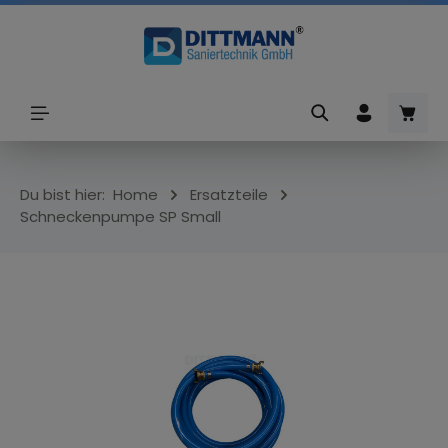
alt springen
Ware
Du bist hier:
Home
Ersatzteile
Schneckenpumpe SP Small
Bildergalerie überspringen