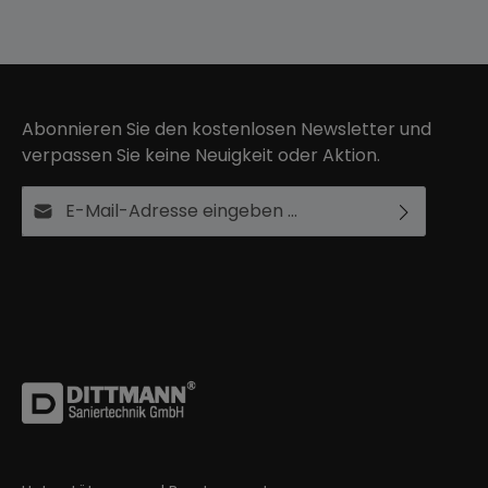
Abonnieren Sie den kostenlosen Newsletter und
verpassen Sie keine Neuigkeit oder Aktion.
E-Mail-Adresse*
Ich habe die
Datenschutzbestimmungen
zur
Die mit einem Stern (*) markierten Felder sind
Kenntnis genommen und die
AGB
gelesen und bin
Pflichtfelder.
mit ihnen einverstanden.