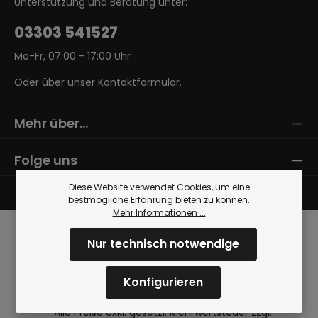
Unterstützung und Beratung unter:
03303 541527
Mo-Fr, 07:00 - 17:00 Uhr
Oder über unser
Kontaktformular
.
Mehr über...
Folge uns
Diese Website verwendet Cookies, um eine
bestmögliche Erfahrung bieten zu können.
Mehr Informationen ...
Nur technisch notwendige
Konfigurieren
* Alle Preise exkl. gesetzl. Mehrwertsteuer zzgl.