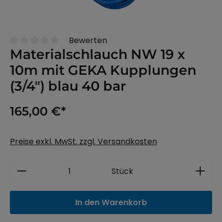
Bewerten
Durchschnittliche Bewertung von 0 von 5 Sternen
Materialschlauch NW 19 x
10m mit GEKA Kupplungen
(3/4") blau 40 bar
165,00 €*
Preise exkl. MwSt. zzgl. Versandkosten
Produkt Anzahl: Gib den gewünschten 
Stück
In den Warenkorb